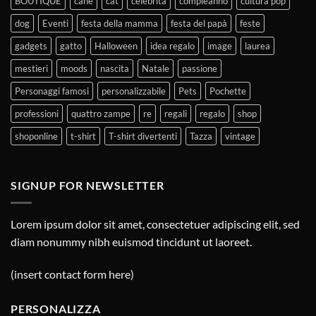
BOUTIQUE
cane
cat
celebrità
compleanno
cultura pop
dog
Eventi
festa della mamma
festa del papà
feste
gadgets
gatto
Halloween
idea regalo
image
laurea
mestieri
moods
nascita
Natale
passione
Personaggi famosi
personalizzabile
Pets
Pochette
professioni
quattro zampe
re
regali
regalo
shop
shoponline
t-shirt
T-shirt divertenti
Tazza
vintage
SIGNUP FOR NEWSLETTER
Lorem ipsum dolor sit amet, consectetuer adipiscing elit, sed
diam nonummy nibh euismod tincidunt ut laoreet.
(insert contact form here)
PERSONALIZZA