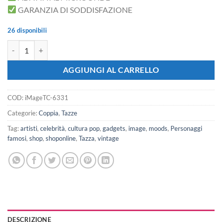
GARANZIA DI SODDISFAZIONE
26 disponibili
iMAGE Tazze coppia buongiorno un caxxo quantità
AGGIUNGI AL CARRELLO
COD:
iMageTC-6331
Categorie:
Coppia
,
Tazze
Tag:
artisti
,
celebrità
,
cultura pop
,
gadgets
,
image
,
moods
,
Personaggi
famosi
,
shop
,
shoponline
,
Tazza
,
vintage
DESCRIZIONE